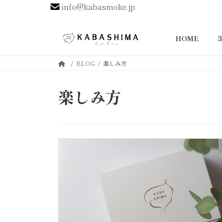
info@kabasmoke.jp
コ
ナ
ン
ビ
HOME
テ
ゲ
ン
ー
BLOG
楽しみ方
ツ
シ
へ
ョ
楽しみ方
ス
ン
キ
に
ッ
移
プ
動