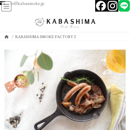
info@kabasmoke.jp
コ
ナ
ン
ビ
テ
ゲ
ン
ー
KABASHIMA SMOKE FACTORY２
ツ
シ
へ
ョ
ス
ン
キ
に
ッ
移
プ
動