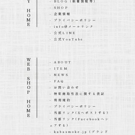
- BLOG（新着情報等）
- SHOP
- 企業情報
- プライバシーポリシー
- info@メールリンク
- 公式LINE
- 公式YouTube
WEB SHOP HOME
- ABOUT
- ITEM
- NEWS
- FAQ
- お問い合わせ
- 特定商取引法に関する表記
- 利用規約
- プライバシーポリシー
- 外部リンク(Xへポストする)
- 外部リンク(Facebookへシ
ェアする)
- kabasmoke.jp（ブランド